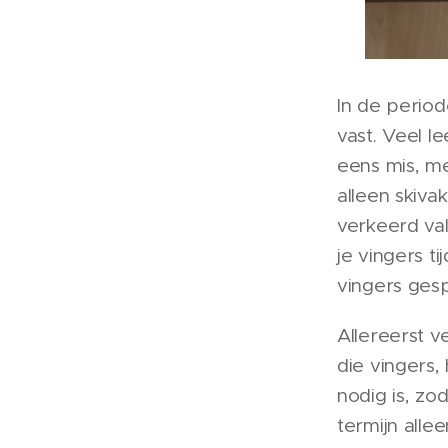
In de period
vast. Veel l
eens mis, me
alleen skiva
verkeerd val
je vingers ti
vingers gesp
Allereerst v
die vingers,
nodig is, zo
termijn all