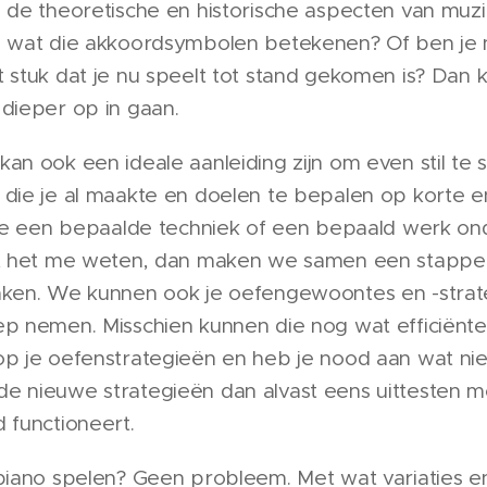
 de theoretische en historische aspecten van muziek
n wat die akkoordsymbolen betekenen? Of ben je 
 stuk dat je nu speelt tot stand gekomen is? Dan
dieper op in gaan.
an ook een ideale aanleiding zijn om even stil te s
 die je al maakte en doelen te bepalen op korte e
 je een bepaalde techniek of een bepaald werk on
at het me weten, dan maken we samen een stapp
aken. We kunnen ook je oefengewoontes en -stra
p nemen. Misschien kunnen die nog wat efficiënter
op je oefenstrategieën en heb je nood aan wat nie
e nieuwe strategieën dan alvast eens uittesten 
 functioneert.
 piano spelen? Geen probleem. Met wat variaties e