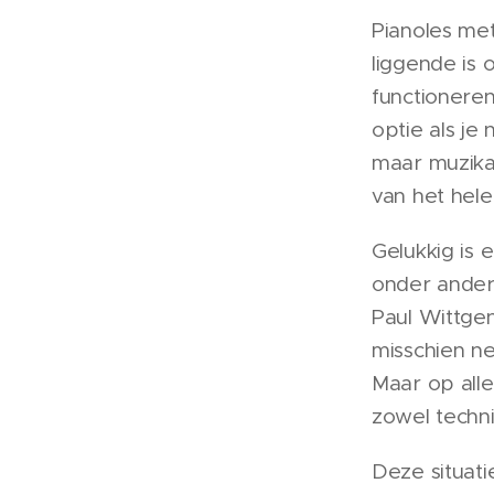
Pianoles met
liggende is 
functionere
optie als je
maar muzikaa
van het hele
Gelukkig is
onder ander
Paul Wittgen
misschien n
Maar op alle
zowel techni
Deze situati