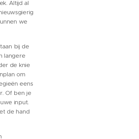
. Altijd al
nieuwsgierig
 kunnen we
taan bij de
n langere
der de knie
enplan om
tegieën eens
. Of ben je
uwe input.
met de hand
n