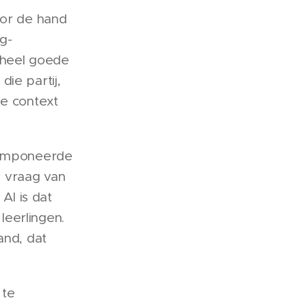
oor de hand
g-
 heel goede
ie partij,
de context
 componeerde
p vraag van
Al is dat
leerlingen.
and, dat
 te