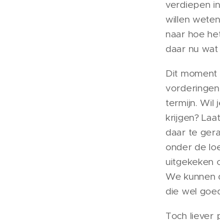
verdiepen in
willen wete
naar hoe het
daar nu wat 
Dit moment k
vorderingen
termijn. Wil
krijgen? La
daar te ger
onder de loe
uitgekeken 
We kunnen d
die wel goed
Toch liever