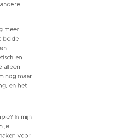
e andere
og meer
t beide
ten
tisch en
e alleen
Om nog maar
ng, en het
pie? In mijn
m je
 maken voor