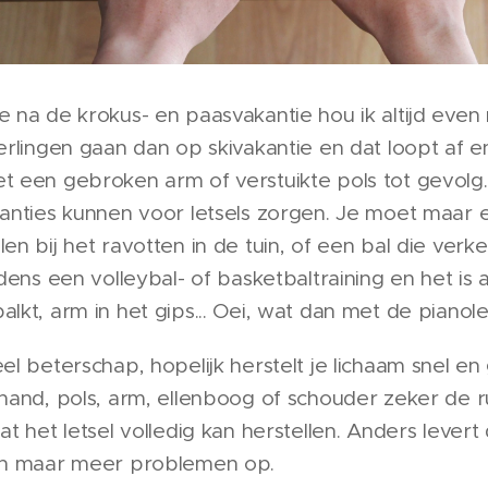
e na de krokus- en paasvakantie hou ik altijd even 
eerlingen gaan dan op skivakantie en dat loopt af e
t een gebroken arm of verstuikte pols tot gevolg.
kanties kunnen voor letsels zorgen. Je moet maar 
len bij het ravotten in de tuin, of een bal die verk
jdens een volleybal- of basketbaltraining en het is a
alkt, arm in het gips... Oei, wat dan met de pianol
eel beterschap, hopelijk herstelt je lichaam snel e
 hand, pols, arm, ellenboog of schouder zeker de r
dat het letsel volledig kan herstellen. Anders levert
een maar meer problemen op.