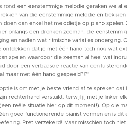
es rond een eenstemmige melodie geraken we al e
trekken van die eenstemmige melodie en bekijke
 doen dan enkel het melodietje op piano spelen.
ier onlangs een dronken zeeman, die eenstemmig
ging en nadien wat ritmische variaties onderging.
 te ontdekken dat je met één hand toch nog wat ext
kan spelen waardoor die zeeman al heel wat ind
lgd door een verbaasde reactie van een luisterend
maal maar met één hand gespeeld?!?"
ptie is om met je beste vriend af te spreken dat h
ijn rechterhand verstuikt, terwijl jij met je linker e
t (een reële situatie hier op dit moment!). Op die 
 één goed functionerende pianist vormen en is di
efening. Pret verzekerd! Maar misschien toch niet