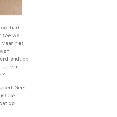
mijn hart
n toe wel
 Maar niet
even
eerd landt op
l zo ver:
es?
n goed. Geef
ust die
 dat op