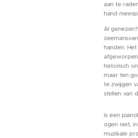
aan te raden
hand meesp
Al genezen?
zeemansvari
handen. Het
afgeworpen i
historisch o
maar ten go
te zwijgen v
stellen van 
Is een piano
ogen niet, i
muzikale pr