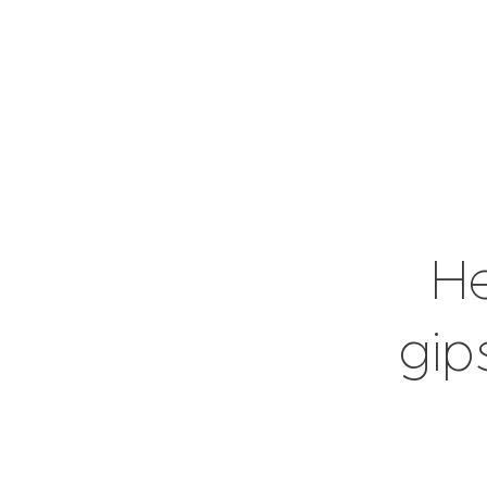
He
gip