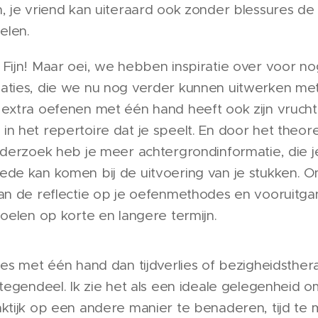
, je vriend kan uiteraard ook zonder blessures d
elen.
 Fijn! Maar oei, we hebben inspiratie over voor n
aties, die we nu nog verder kunnen uitwerken me
 extra oefenen met één hand heeft ook zijn vruch
n het repertoire dat je speelt. En door het theore
nderzoek heb je meer achtergrondinformatie, die j
ede kan komen bij de uitvoering van je stukken. 
an de reflectie op je oefenmethodes en vooruitga
doelen op korte en langere termijn.
les met één hand dan tijdverlies of bezigheidsthera
ntegendeel. Ik zie het als een ideale gelegenheid o
aktijk op een andere manier te benaderen, tijd te