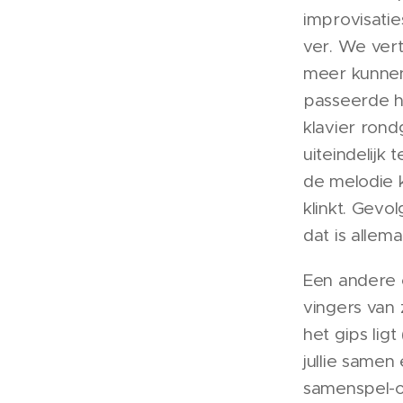
improvisati
ver. We ver
meer kunnen
passeerde h
klavier rond
uiteindelijk
de melodie 
klinkt. Gevo
dat is alle
Een andere o
vingers van z
het gips lig
jullie samen
samenspel-o