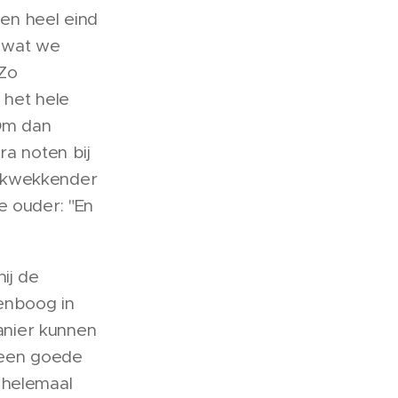
en heel eind
n wat we
 Zo
 het hele
 Om dan
ra noten bij
rukwekkender
e ouder: "En
ij de
llenboog in
manier kunnen
t een goede
 helemaal