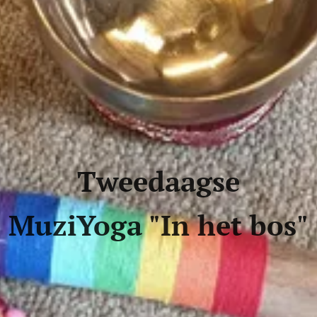
Tweedaagse
MuziYoga "In het bos"