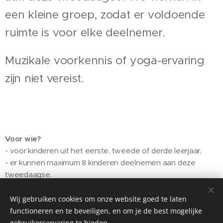
een kleine groep, zodat er voldoende
ruimte is voor elke deelnemer.
Muzikale voorkennis of yoga-ervaring
zijn niet vereist.
Voor wie?
- voor kinderen uit het eerste, tweede of derde leerjaar,
- er kunnen maximum 8 kinderen deelnemen aan deze
tweedaagse.
Waar?
Wij gebruiken cookies om onze website goed te laten
Piejaanoo, Sint-Reneldislaan 3 in Heverlee
functioneren en te beveiligen, en om je de best mogelijke
gebruikerservaring te bieden.